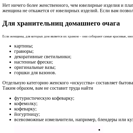
Нет ничего более женственного, чем ювелирные изделия и плать
женщина не откажется от ювелирных изделий. Если вам позво
Для хранительниц домашнего очага
Если женщины, для которых дом является их храмом – они собирают самые красивые, иног
картины;
гравюры;
декоративные светильники;
настенные фрески;
оригинальные вазы;
горшки для вазонов.
Отдельную категорию женского «искусства» составляет бытов
Таким образом, вам не составит труда найти
футуристическую кофеварку;
кофемолку;
кофеварку;
йогуртницу;
всевозможные измельчители, например, блендеры или к