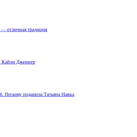
я — отличная традиция
и Кайли Дженнер
б. Пескову подарила Татьяна Навка