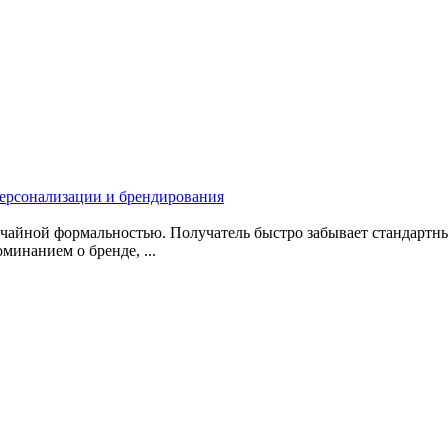
персонализации и брендирования
учайной формальностью. Получатель быстро забывает стандартны
инанием о бренде, ...