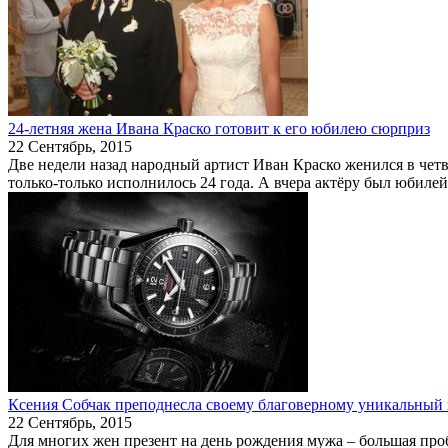
24-летняя жена Ивана Краско готовит к его юбилею сюрприз
22 Сентябрь, 2015
Две недели назад народный артист Иван Краско женился в четвё
только-только исполнилось 24 года. А вчера актёру был юбилей –
Ксения Собчак преподнесла своему благоверному уникальный 
22 Сентябрь, 2015
Для многих жен презент на день рождения мужа – большая пробл