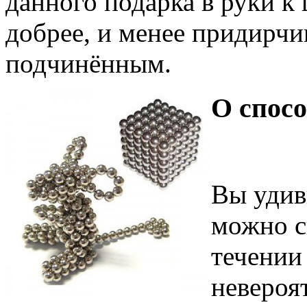
данного подарка в руки к
добрее, и менее придирч
подчинённым.
О спос
Вы удив
можно с
течении 
невероя