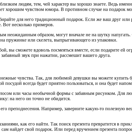
близким людям, тем, чей характер вы хорошо знаете. Ведь имен
дает хорошим чувством юмора. В противном случае на подарок мо
одбирайте для него традиционный подарок. Если же ваш друг или
е. Вот несколько примеров.
ым неожиданным образом, могут вначале не на шутку напугать. 
 на пружинке или скелета, выпрыгивающего из упаковки.
бой, вы сможете вдоволь посмеяться вместе, если подарите ей 
забавный звук при нажатии, рассмешит вашего друга.
нежные чувства. Так, для любимой девушки вы можете купить бу
 посудой всегда будет приятно пользоваться, и она будет напо
лосом или часы необычной формы с забавным рисунком. Для люб
ку: на него он точно не обидится.
 его преподнесения. Например, заверните какую-то полезную вещ
заниями, как его найти. Так поиск презента превратится в прикл
 сам найдет свой подарок. Или перед вручением презента попроси