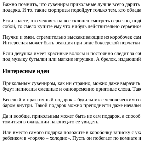
Важно помнить, что сувениры прикольные лучше всего дарить 
подарка. И то, такие сюрпризы подойдут только тем, кто обла
Если знаете, что человек на все склонен смотреть серьезно, п
собой, то смело купите ему что-нибудь действительно серьезно
Паучки и змеи, стремительно выскакивающие из коробочек сам
Интересная может быть реакция при виде боксерской перчатки
Если девушка имеет красивые волосы и постоянно следит за со
под музыку бутылки или мягкие игрушки. А брелок, издающий 
Интересные идеи
Прикольным сувениром, как ни странно, можно даже выразить 
будут написаны смешные и одновременно приятные слова. Такой
Веселый и практичный подарок – будильник с человеческим го
баром внутри. Такой подарок можно преподнести даже начальни
Да и вообще, прикольным может быть не сам подарок, а способ
томиться в ожидании наконец-то ее увидеть.
Или вместо самого подарка положите в коробочку записку с ука
ребенком в «горячо – холодно». Пусть он побегает по комнате и