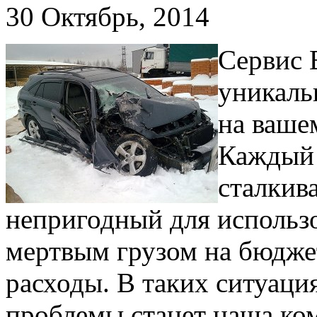
30 Октябрь, 2014
Сервис 
уникаль
на ваше
Каждый 
сталкива
непригодный для использ
мертвым грузом на бюдже
расходы. В таких ситуац
проблемы станет наша ком