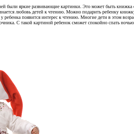
 ней были яркие развивающие картинки. Это может быть книжка с
нается любовь детей к чтению. Можно подарить ребенку книжку
о у ребенка появится интерес к чтению. Многие дети в этом воз
очника. С такой картиной ребенок сможет спокойно спать ночью