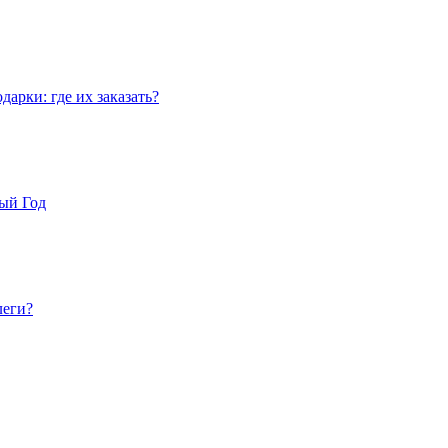
арки: где их заказать?
вый Год
леги?