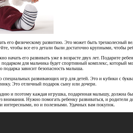
ать его физическому развитию. Это может быть трехколесный ве
йте, чтобы все его детали были достаточно крупными, чтобы реб
жно начать его развивать уже в возрасте двух лет. Подарите ре
 подарком для мальчика будет спортивный комплекс, который мож
го подарка зависит безопасность малыша.
 специальных развивающих игр для детей. Это и кубики с буквам
тинку. Это отличный подарок сыну или дочери.
адию и поэтому каждая игрушка, подаренная малышу, должна быт
ез внимания. Нужно помогать ребенку развиваться, и родители 
 и интересными, но и полезными. Удачных вам покупок.