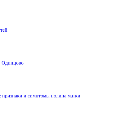
стей
в Одинцово
: признаки и симптомы полипа матки