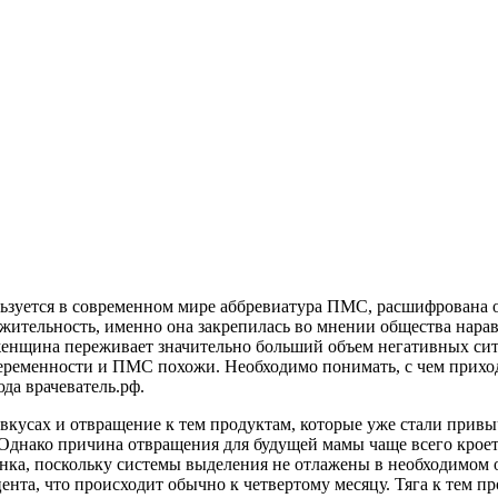
льзуется в современном мире аббревиатура ПМС, расшифрована
ительность, именно она закрепилась во мнении общества наравн
 женщина переживает значительно больший объем негативных сит
еременности и ПМС похожи. Необходимо понимать, с чем приходи
юда врачеватель.рф.
вкусах и отвращение к тем продуктам, которые уже стали привыч
 Однако причина отвращения для будущей мамы чаще всего кроет
енка, поскольку системы выделения не отлажены в необходимом 
цента, что происходит обычно к четвертому месяцу. Тяга к тем п