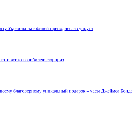
ту Украины на юбилей преподнесла супруга
 готовит к его юбилею сюрприз
своему благоверному уникальный подарок – часы Джеймса Бонд