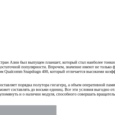
 стран Азии был выпущен планшет, который стал наиболее тонки
 достаточной популярности. Впрочем, значение имеют не только 
ором Qualcomm Snapdragn 400, который отличается высокими ко
 составляет порядка полутора гигагерц, а объем оперативной пам
ожет составлять до восьми единиц. Все эти условия выгодно от
е упомянуть и о наличии модуля, способного совершать вращате