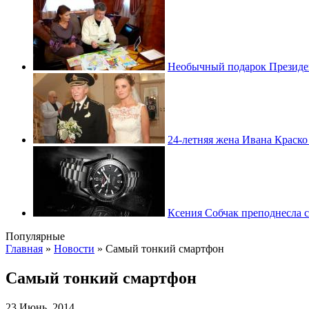
Необычный подарок Президен
24-летняя жена Ивана Краско
Ксения Собчак преподнесла 
Популярные
Главная
»
Новости
»
Самый тонкий смартфон
Самый тонкий смартфон
23 Июнь, 2014