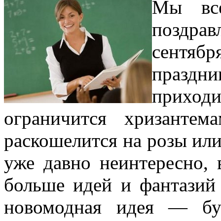
Мы вс
поздрав
сентяб
праздни
приходи
ограничится хризантем
раскошелится на розы или
уже давно неинтересно, 
больше идей и фантазий
новомодная идея — бу