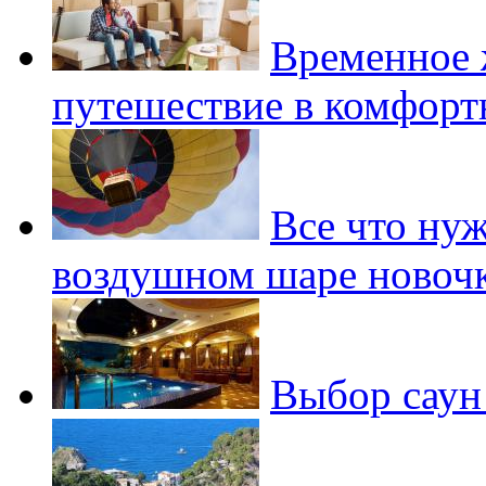
Временное 
путешествие в комфор
Все что нуж
воздушном шаре новоч
Выбор сау