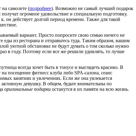
на самолете (
подробнее
). Возможно не самый лучший подарок
и получат огромное удовольствие и специальную подготовку.
т. к. он действует долгий период времени. Также для такой
шествие.
абываемый вариант. Просто попросите свою семью ничего не
е еды из ресторана и отправьтесь туда. Таким образом, вашим
плой уютной обстановке не будут думать о том сколько нужно
раз в году. Поэтому если все же решили удивлять, то лучше
утница всегда хочет быть в тонусе и выглядеть красиво. В
 на посещение фитнесс клуба либо SPA-салона, сеанс
имых занятиях и увлечениях. Если же она увлекается
у активную девушку. В общем, будьте внимательны по
да
оригинальные подарки
останутся в их памяти на всю жизнь.