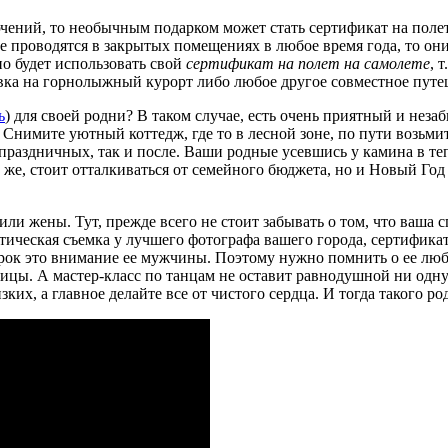
ений, то необычным подарком может стать сертификат на полет 
ые проводятся в закрытых помещениях в любое время года, то он
но будет использовать свой
сертификат на полет на самолете
, 
ка на горнолыжный курорт либо любое другое совместное путе
ь
) для своей родни? В таком случае, есть очень приятный и нез
Снимите уютный коттедж, где то в лесной зоне, по пути возьмит
едпраздничных, так и после. Ваши родные усевшись у камина в те
 же, стоит отталкиваться от семейного бюджета, но и Новый Год 
 жены. Тут, прежде всего не стоит забывать о том, что ваша сп
ическая съемка у лучшего фотографа вашего города, сертификат
арок это внимание ее мужчины. Поэтому нужно помнить о ее люб
ницы. А мастер-класс по танцам не оставит равнодушной ни одн
ких, а главное делайте все от чистого сердца. И тогда такого ро