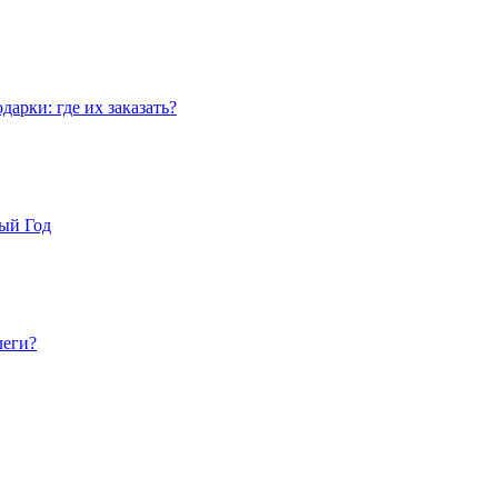
арки: где их заказать?
вый Год
леги?