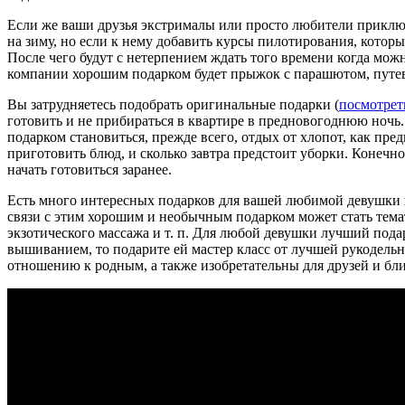
Если же ваши друзья экстрималы или просто любители приключ
на зиму, но если к нему добавить курсы пилотирования, котор
После чего будут с нетерпением ждать того времени когда мож
компании хорошим подарком будет прыжок с парашютом, путев
Вы затрудняетесь подобрать оригинальные подарки (
посмотрет
готовить и не прибираться в квартире в предновогоднюю ночь. 
подарком становиться, прежде всего, отдых от хлопот, как пр
приготовить блюд, и сколько завтра предстоит уборки. Конечно
начать готовиться заранее.
Есть много интересных подарков для вашей любимой девушки или
связи с этим хорошим и необычным подарком может стать темат
экзотического массажа и т. п. Для любой девушки лучший под
вышиванием, то подарите ей мастер класс от лучшей рукодель
отношению к родным, а также изобретательны для друзей и близ