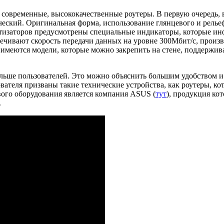
современные, высококачественные роутеры. В первую очередь, 
еский. Оригинальная форма, использование глянцевого и релье
тизаторов предусмотрены специальные индикаторы, которые инф
ечивают скорость передачи данных на уровне 300Мбит/с, произ
 имеются модели, которые можно закрепить на стене, поддержи
ольше пользователей. Это можно объяснить большим удобством 
ателя призваны такие технические устройства, как роутеры, ко
вого оборудования является компания ASUS (
тут
), продукция ко
.