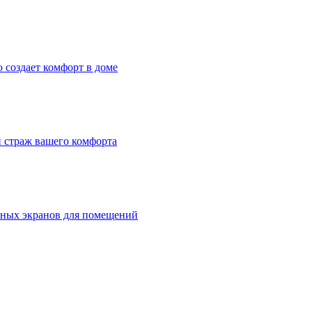
o создает комфорт в доме
 страж вашего комфорта
мных экранов для помещений