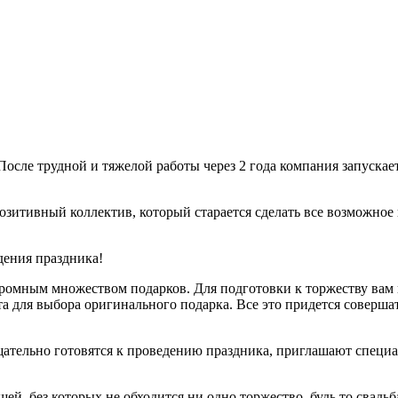
осле трудной и тяжелой работы через 2 года компания запускае
тивный коллектив, который старается сделать все возможное и
дения праздника!
омным множеством подарков. Для подготовки к торжеству вам 
та для выбора оригинального подарка. Все это придется соверша
щательно готовятся к проведению праздника, приглашают специ
, без которых не обходится ни одно торжество, будь то свадьб