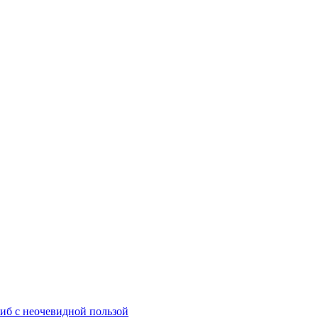
б с неочевидной пользой