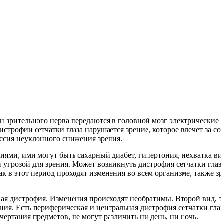
 зрительного нерва передаются в головной мозг электрические
истрофии сетчатки глаза нарушается зрение, которое влечет за с
ессия неуклонного снижения зрения.
ями, ими могут быть сахарный диабет, гипертония, нехватка в
й угрозой для зрения. Может возникнуть дистрофия сетчатки гла
ак в этот период проходят изменения во всем организме, также 
ая дистрофия. Изменения происходят необратимы. Второй вид, 
ния. Есть периферическая и центральная дистрофия сетчатки гла
чертания предметов, не могут различить ни день, ни ночь.