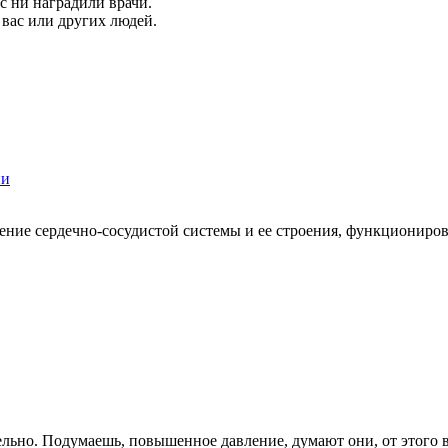
с ни наградили врачи.
вас или других людей.
ии
чение сердечно-сосудистой системы и ее строения, функциониров
льно. Подумаешь, повышенное давление, думают они, от этого ве