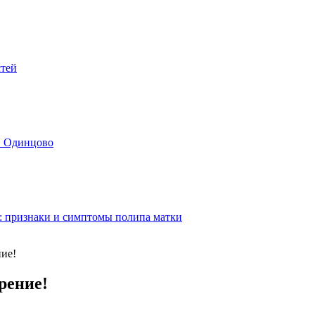
стей
в Одинцово
: признаки и симптомы полипа матки
ние!
рение!