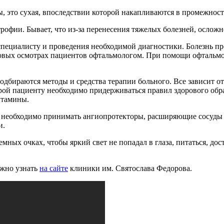
, это сухая, впоследствии которой накапливаются в промежност
рофии. Бывает, что из-за перенесения тяжелых болезней, осло
специалисту и проведения необходимой диагностики. Болезнь про
новых осмотрах пациентов офтальмологом. При помощи офтальмо
одбираются методы и средства терапии больного. Все зависит о
орой пациенту необходимо придерживаться правил здорового образ
витамины.
 необходимо принимать ангиопротекторы, расширяющие сосуды 
и.
емных очках, чтобы яркий свет не попадал в глаза, питаться, до
ожно узнать
на сайте
клиники им. Святослава Федорова.