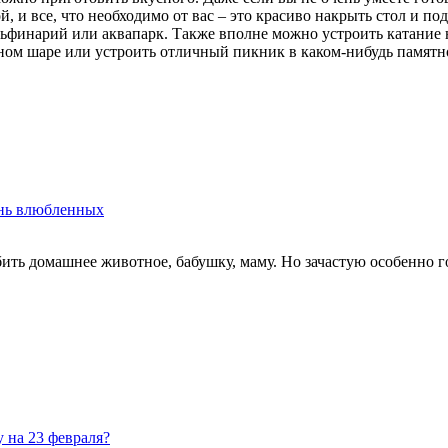
, и все, что необходимо от вас – это красиво накрыть стол и по
льфинарий или аквапарк. Также вполне можно устроить катание 
ном шаре или устроить отличный пикник в каком-нибудь памятн
ень влюбленных
ть домашнее животное, бабушку, маму. Но зачастую особенно г
 на 23 февраля?