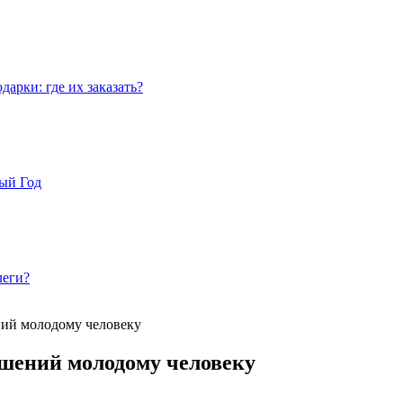
арки: где их заказать?
вый Год
леги?
ний молодому человеку
ошений молодому человеку