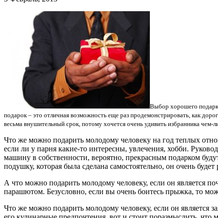
Выбор хорошего подарка
подарок – это отличная возможность еще раз продемонстрировать, как дорог
весьма внушительный срок, потому хочется очень удивить избранника чем
Что же можно подарить молодому человеку на год теплых отно
если ли у парня какие-то интересны, увлечения, хобби. Руков
машину в собственности, вероятно, прекрасным подарком буду
подушку, которая была сделана самостоятельно, он очень будет 
А что можно подарить молодому человеку, если он является п
парашютом. Безусловно, если вы очень боитесь прыжка, то можн
Что же можно подарить молодому человеку, если он является з
его кулинарные предпочтения, вот и стоит поразмыслить, что м