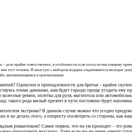
 – дело крайне ответственное, в особенности если охота по-настоящему прине
 вам этот человек. И зачастую с выбором подарка озадачиваются молодые дев
-либо запоминающимся и оригинальным.
шений? Одеколон и принадлежности для бритья – крайне скучно
одствуясь этими данными, вам будет гораздо проще угодить ему 
т колесные ремни, оплетка для руля, магнитола или автомобиль
рад: такого рода милый презент в пути постоянно будет напомина
очитателем экстрима? В данном случае можно что угодно придум
о и не делать этого, а попросту посмотреть со стороны, как ваш
аядлым романтиком? Самое первое, что на ум приходит – это ром
ожно приготовить вкусного. Даже если вы не очень умеете готов