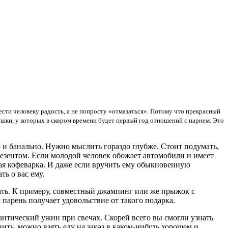
сти человеку радость, а не попросту «отмазаться». Потому что прекрасный
ушки, у которых в скором времени будет первый год отношений с парнем. Это
 и банально. Нужно мыслить гораздо глубже. Стоит подумать,
презентом. Если молодой человек обожает автомобили и имеет
ная кофеварка. И даже если вручить ему обыкновенную
ть о вас ему.
ать. К примеру, совместный джампинг или же прыжок с
 парень получает удовольствие от такого подарка.
антический ужин при свечах. Скорей всего вы смогли узнать
ить, можно взять еду на заказ в каком-нибудь хорошем и